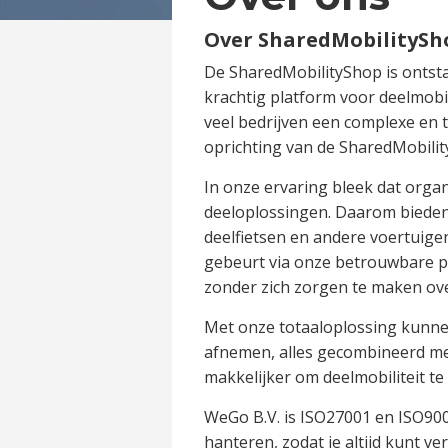
Over SharedMobilitySh
De SharedMobilityShop is ontstaa
krachtig platform voor deelmobil
veel bedrijven een complexe en t
oprichting van de SharedMobilit
In onze ervaring bleek dat orga
deeloplossingen. Daarom bieden w
deelfietsen en andere voertuigen
gebeurt via onze betrouwbare p
zonder zich zorgen te maken ove
Met onze totaaloplossing kunne
afnemen, alles gecombineerd me
makkelijker om deelmobiliteit te
WeGo B.V. is ISO27001 en ISO900
hanteren, zodat je altijd kunt v