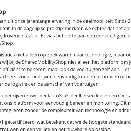
op
n uit onze jarenlange ervaring in de deelmobiliteit. Sinds 
iteit. In de dagelijkse praktijk merkten we echter dat het a
ijdrovende taak is. Er was behoefte aan een eenvoudigere opl
yShop.
nisaties niet alleen op zoek waren naar technologie, maar 
ij bij de SharedMobilityShop niet alleen het platform om je
 efficiënt te beheren, maar ook de voertuigen zelf aan. Het
artners, zodat bedrijven eenvoudig kunnen uitbreiden of h
r de logistiek en de aanschaf van voertuigen.
n bedrijven zowel deelauto’s als deelfietsen leasen en OV
t ons platform voor eenvoudig beheer en monitoring. Dit m
 integreren zonder de complexiteit van technologie en admini
1 gecertificeerd, wat betekent dat we de hoogste standaar
ertrouwen op een veilige en betrouwbare oplossing.